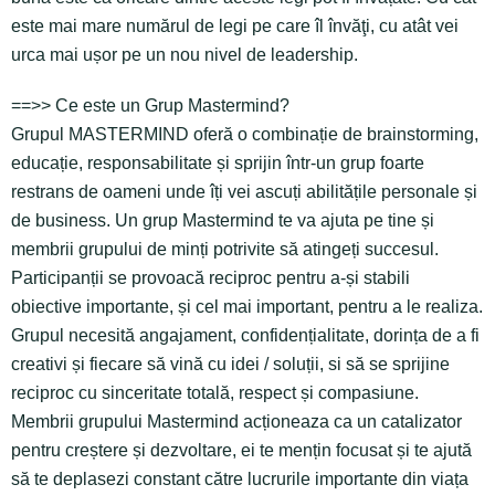
este mai mare numărul de legi pe care îl învăţi, cu atât vei
urca mai ușor pe un nou nivel de leadership.
==>> Ce este un Grup Mastermind?
Grupul MASTERMIND oferă o combinație de brainstorming,
educație, responsabilitate și sprijin într-un grup foarte
restrans de oameni unde îți vei ascuți abilitățile personale și
de business. Un grup Mastermind te va ajuta pe tine și
membrii grupului de minți potrivite să atingeți succesul.
Participanții se provoacă reciproc pentru a-și stabili
obiective importante, și cel mai important, pentru a le realiza.
Grupul necesită angajament, confidențialitate, dorința de a fi
creativi și fiecare să vină cu idei / soluții, si să se sprijine
reciproc cu sinceritate totală, respect și compasiune.
Membrii grupului Mastermind acționeaza ca un catalizator
pentru creștere și dezvoltare, ei te mențin focusat și te ajută
să te deplasezi constant către lucrurile importante din viața