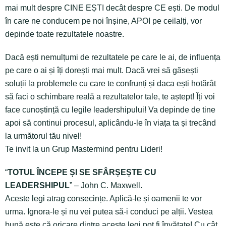
mai mult despre CINE EȘTI decât despre CE ești. De modul
în care ne conducem pe noi înșine, APOI pe ceilalți, vor
depinde toate rezultatele noastre.
Dacă ești nemulțumi de rezultatele pe care le ai, de influența
pe care o ai și îți dorești mai mult. Dacă vrei să găsești
soluții la problemele cu care te confrunți și daca ești hotărât
să faci o schimbare reală a rezultatelor tale, te aștept! Îți voi
face cunoștință cu legile leadershipului! Va depinde de tine
apoi să continui procesul, aplicându-le în viața ta și trecând
la următorul tău nivel!
Te invit la un Grup Mastermind pentru Lideri!
“
TOTUL ÎNCEPE ȘI SE SFÂRȘEȘTE CU
LEADERSHIPUL
” – John C. Maxwell.
Aceste legi atrag consecințe. Aplică-le și oamenii te vor
urma. Ignora-le și nu vei putea să-i conduci pe alții. Vestea
bună este că oricare dintre aceste legi pot fi învățate! Cu cât