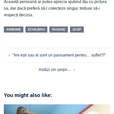
Această persoană ar putea aprecia ajutorul tău cu pictura
sa, dar dacă preferă să-l colecteze singur, trebuie să-i
respecți decizia.
ARMONIE
ECHILIBRU
PASIUNE
SCOP
Post
“Imi ești sau iti sunt un pansament pentru… suflet?!”
navigation
Astăzi vin șerpii…
You might also like: