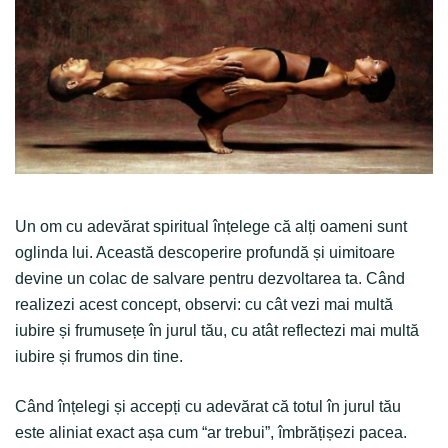
Un om cu adevărat spiritual înțelege că alți oameni sunt
oglinda lui. Această descoperire profundă și uimitoare
devine un colac de salvare pentru dezvoltarea ta. Când
realizezi acest concept, observi: cu cât vezi mai multă
iubire și frumusețe în jurul tău, cu atât reflectezi mai multă
iubire și frumos din tine.
Când înțelegi și accepți cu adevărat că totul în jurul tău
este aliniat exact așa cum “ar trebui”, îmbrățișezi pacea.