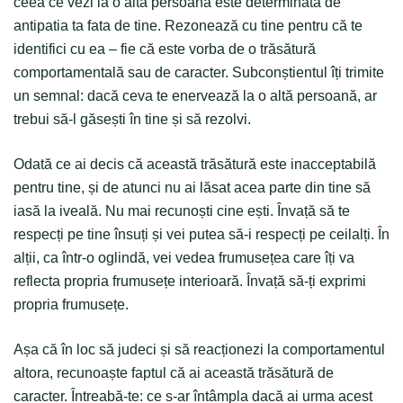
ceea ce vezi la o alta persoana este determinata de
antipatia ta fata de tine. Rezonează cu tine pentru că te
identifici cu ea – fie că este vorba de o trăsătură
comportamentală sau de caracter. Subconștientul îți trimite
un semnal: dacă ceva te enervează la o altă persoană, ar
trebui să-l găsești în tine și să rezolvi.
Odată ce ai decis că această trăsătură este inacceptabilă
pentru tine, și de atunci nu ai lăsat acea parte din tine să
iasă la iveală. Nu mai recunoști cine ești. Învață să te
respecți pe tine însuți și vei putea să-i respecți pe ceilalți. În
alții, ca într-o oglindă, vei vedea frumusețea care îți va
reflecta propria frumusețe interioară. Învață să-ți exprimi
propria frumusețe.
Așa că în loc să judeci și să reacționezi la comportamentul
altora, recunoaște faptul că ai această trăsătură de
caracter. Întreabă-te: ce s-ar întâmpla dacă ai urma acest