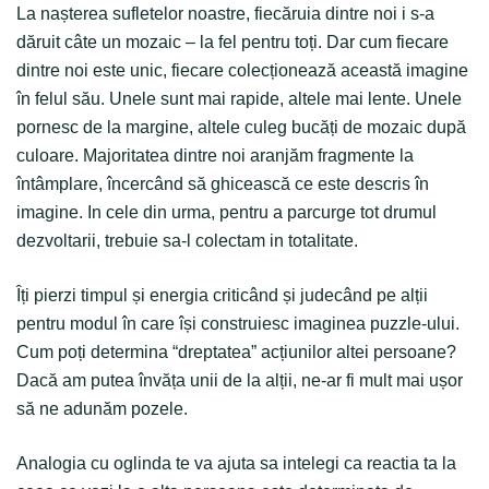
La nașterea sufletelor noastre, fiecăruia dintre noi i s-a
dăruit câte un mozaic – la fel pentru toți. Dar cum fiecare
dintre noi este unic, fiecare colecționează această imagine
în felul său. Unele sunt mai rapide, altele mai lente. Unele
pornesc de la margine, altele culeg bucăți de mozaic după
culoare. Majoritatea dintre noi aranjăm fragmente la
întâmplare, încercând să ghicească ce este descris în
imagine. In cele din urma, pentru a parcurge tot drumul
dezvoltarii, trebuie sa-l colectam in totalitate.
Îți pierzi timpul și energia criticând și judecând pe alții
pentru modul în care își construiesc imaginea puzzle-ului.
Cum poți determina “dreptatea” acțiunilor altei persoane?
Dacă am putea învăța unii de la alții, ne-ar fi mult mai ușor
să ne adunăm pozele.
Analogia cu oglinda te va ajuta sa intelegi ca reactia ta la