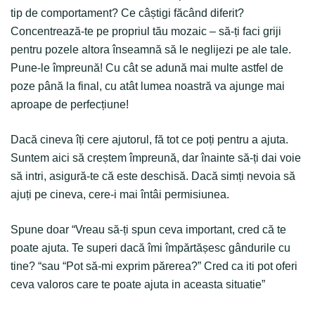
tip de comportament? Ce câștigi făcând diferit?
Concentrează-te pe propriul tău mozaic – să-ți faci griji
pentru pozele altora înseamnă să le neglijezi pe ale tale.
Pune-le împreună! Cu cât se adună mai multe astfel de
poze până la final, cu atât lumea noastră va ajunge mai
aproape de perfecțiune!
Dacă cineva îți cere ajutorul, fă tot ce poți pentru a ajuta.
Suntem aici să creștem împreună, dar înainte să-ți dai voie
să intri, asigură-te că este deschisă. Dacă simți nevoia să
ajuți pe cineva, cere-i mai întâi permisiunea.
Spune doar “Vreau să-ți spun ceva important, cred că te
poate ajuta. Te superi dacă îmi împărtășesc gândurile cu
tine? “sau “Pot să-mi exprim părerea?” Cred ca iti pot oferi
ceva valoros care te poate ajuta in aceasta situatie”