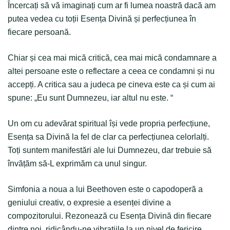
Încercați să vă imaginați cum
ar fi lumea noastră dacă am
putea vedea cu toții Esența Divină și perfecțiunea în
fiecare persoană.
Chiar și cea mai mică critică, cea mai mică condamnare a
altei persoane este o reflectare a ceea ce condamni și nu
accepți. A critica sau a judeca pe cineva este ca și cum ai
spune: „Eu sunt Dumnezeu, iar altul nu este. “
Un om cu adevărat spiritual își vede propria perfecțiune,
Esența sa Divină la fel de clar ca perfecțiunea celorlalți.
Toți suntem manifestări ale lui Dumnezeu, dar trebuie să
învățăm să-L exprimăm ca unul singur.
Simfonia a noua a lui Beethoven este o capodoperă a
geniului creativ, o expresie a esenței divine a
compozitorului. Rezonează cu Esența Divină din fiecare
dintre noi, ridicându-ne vibrațiile la un nivel de fericire.