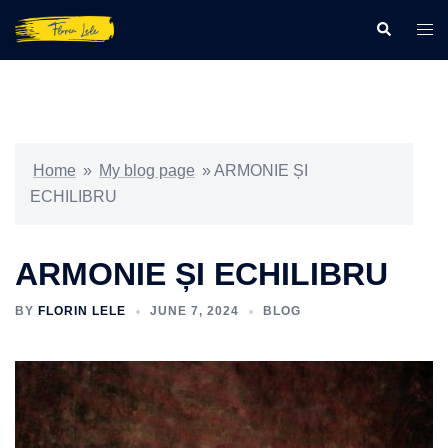
Skip
Search
Togg
to
men
content
Home
»
My blog page
»
ARMONIE ȘI
ECHILIBRU
ARMONIE ȘI ECHILIBRU
BY
FLORIN LELE
JUNE 7, 2024
BLOG