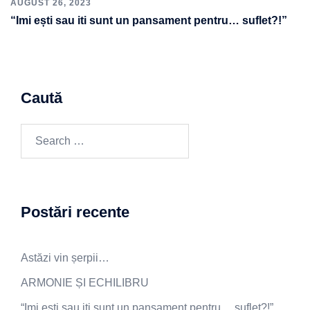
AUGUST 26, 2023
“Imi ești sau iti sunt un pansament pentru… suflet?!”
Caută
Search
for:
Postări recente
Astăzi vin șerpii…
ARMONIE ȘI ECHILIBRU
“Imi ești sau iti sunt un pansament pentru… suflet?!”