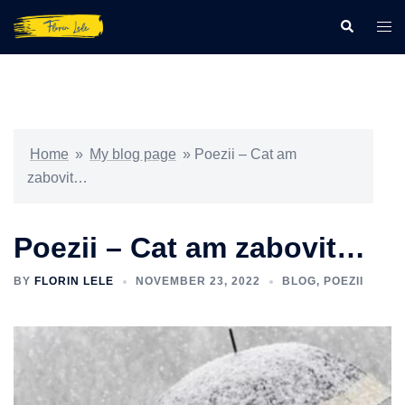
Skip
Search
Togg
to
men
content
Home
»
My blog page
»
Poezii – Cat am
zabovit…
Poezii – Cat am zabovit…
BY
FLORIN LELE
NOVEMBER 23, 2022
BLOG
,
POEZII