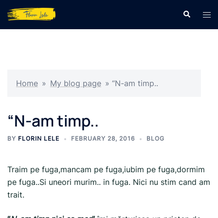
Skip
Search
Tog
to
men
content
Home
»
My blog page
»
“N-am timp..
“N-am timp..
BY
FLORIN LELE
FEBRUARY 28, 2016
BLOG
Traim pe fuga,mancam pe fuga,iubim pe fuga,dormim
pe fuga..Si uneori murim.. in fuga. Nici nu stim cand am
trait.