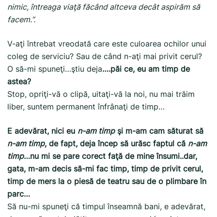
nimic, întreaga viaţă făcând altceva decât aspirăm să
facem.”.
V-aţi întrebat vreodată care este culoarea ochilor unui
coleg de serviciu? Sau de când n-aţi mai privit cerul?
O să-mi spuneţi…ştiu deja
….păi ce, eu am timp de
astea?
Stop, opriţi-vă o clipă, uitaţi-vă la noi, nu mai trăim
liber, suntem permanent înfrânaţi de timp…
E adevărat, nici eu
n-am timp
şi m-am cam săturat să
n-am timp
, de fapt, deja încep să urăsc faptul că
n-am
timp
…nu mi se pare corect faţă de mine însumi..dar,
gata, m-am decis să-mi fac timp, timp de privit cerul,
timp de mers la o piesă de teatru sau de o plimbare în
parc…
Să nu-mi spuneţi că timpul înseamnă bani, e adevărat,