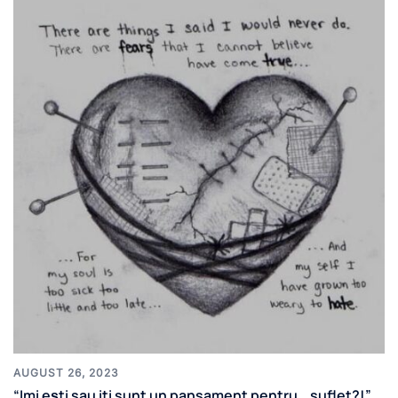
AUGUST 26, 2023
“Imi ești sau iti sunt un pansament pentru… suflet?!”