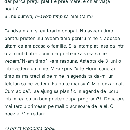
dar parcă preţul plătit e prea mare, e chiar viaţa
noatră!
Şi, nu cumva,
n-avem timp
să mai trăim?
Candva eram si eu foarte ocupat. Nu aveam timp
pentru prieteni,nu aveam timp pentru mine si adesea
uitam ca am acasa o familie. S-a intamplat insa ca intr-
o zi unul dintre bunii mei prieteni sa vrea sa ne
vedem.”N-am timp” i-am raspuns. Astepta de 3 luni o
intrevedere cu mine. Mi-a spus ,”uite Florin cand ai
timp sa ma treci si pe mine in agenda ta da-mi un
telefon sa ne vedem. Eu nu te mai sun”. M-a dezarmat.
Cum adica?.. sa ajung sa planific in agenda de lucru
intalnirea cu un bun prieten dupa program??. Doua ore
mai tarziu primeam pe mail o scrisoare de la el. O
poezie. V-o redau:
Ai privit vreodata copiii