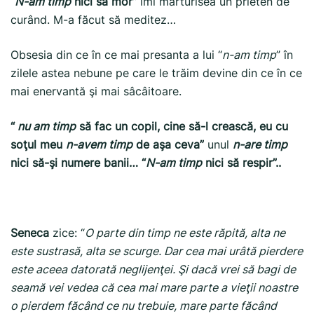
“
N-am timp
nici sa mor”
îmi mărturisea un prieten de
curând. M-a făcut să meditez…
Obsesia din ce în ce mai presanta a lui “
n-am timp
” în
zilele astea nebune pe care le trăim devine din ce în ce
mai enervantă şi mai sâcâitoare.
“
nu am timp
să fac un copil, cine să-l crească, eu cu
soţul meu
n-avem timp
de aşa ceva”
unul
n-are timp
nici să-şi numere banii… “
N-am timp
nici să respir”..
Seneca
zice: “
O parte din timp ne este răpită, alta ne
este sustrasă, alta se scurge. Dar cea mai urâtă pierdere
este aceea datorată neglijenţei. Şi dacă vrei să bagi de
seamă vei vedea că cea mai mare parte a vieţii noastre
o pierdem făcând ce nu trebuie, mare parte făcând